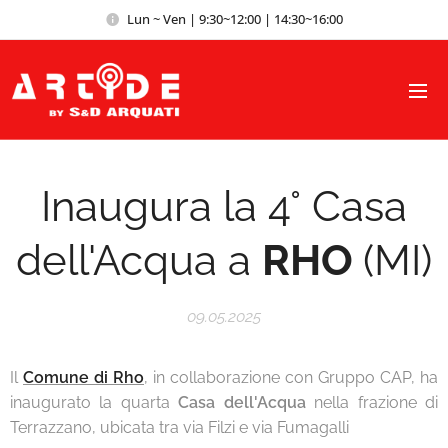
Lun ~ Ven | 9:30~12:00 | 14:30~16:00
Inaugura la 4° Casa
dell'Acqua a
RHO
(MI)
09.05.2025
Il
Comune di Rho
, in collaborazione con Gruppo CAP, ha
inaugurato la quarta
Casa dell'Acqua
nella frazione di
Terrazzano, ubicata tra via Filzi e via Fumagalli